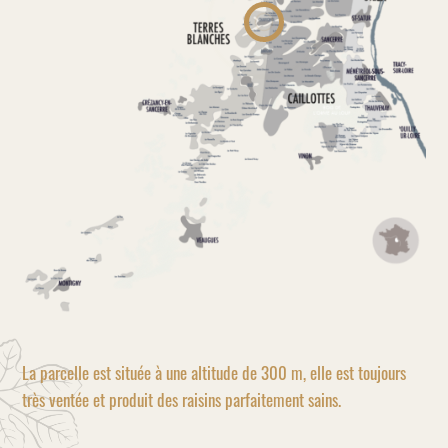
La parcelle est située à une altitude de 300 m, elle est toujours
très ventée et produit des raisins parfaitement sains.