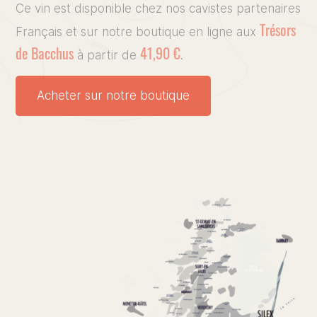
Le Doma
Ce vin est disponible chez nos cavistes partenaires
Trésors
Français et sur notre boutique en ligne aux
Le Vigno
de Bacchus
41,90 €
à partir de
.
Nos vins
Acheter sur notre boutique
L’art de 
Presse, 