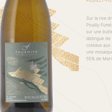
POUILLY-F
Sur la rive d
Pouilly-Fumé
sur une butte
distingue de 
coteaux aux 
une mosaïque
55% de Marn