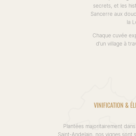
secrets, et les hi
Sancerre aux douce
la L
Chaque cuvée expr
d’un village à t
VINIFICATION & É
Plantées majoritairement dans
Saint-Andelain, nos vignes sont s