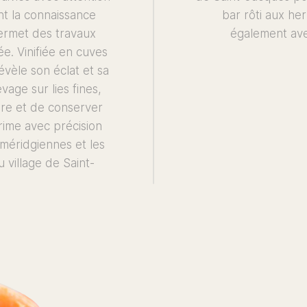
nt la connaissance
bar rôti aux he
ermet des travaux
également ave
ée. Vinifiée en cuves
vèle son éclat et sa
evage sur lies fines,
re et de conserver
rime avec précision
mméridgiennes et les
u village de Saint-