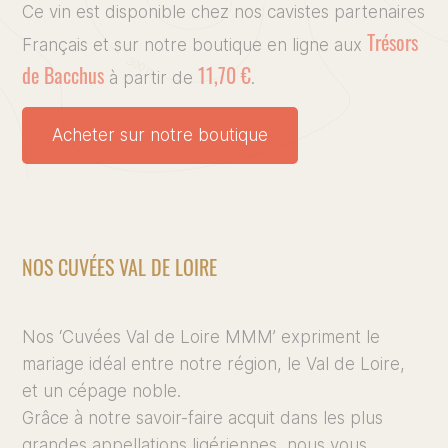
Ce vin est disponible chez nos cavistes partenaires
Trésors
L’art de 
Français et sur notre boutique en ligne aux
de Bacchus
11,70 €
à partir de
.
Presse, 
Acheter sur notre boutique
NOS CUVÉES VAL DE LOIRE
Nos ‘Cuvées Val de Loire MMM’ expriment le
mariage idéal entre notre région, le Val de Loire,
et un cépage noble.
Grâce à notre savoir-faire acquit dans les plus
grandes appellations ligériennes, nous vous